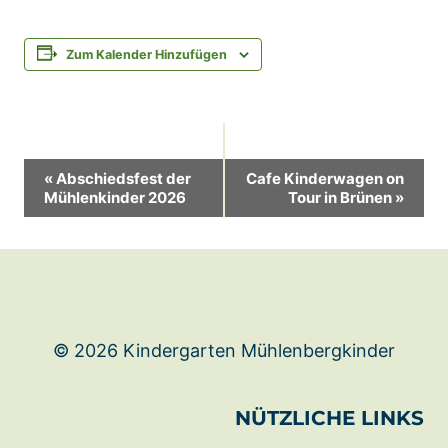
Zum Kalender Hinzufügen
Veranstaltung-
«
Abschiedsfest der
Cafe Kinderwagen on
Mühlenkinder 2026
Tour in Brünen
»
Navigation
© 2026 Kindergarten Mühlenbergkinder
NÜTZLICHE LINKS