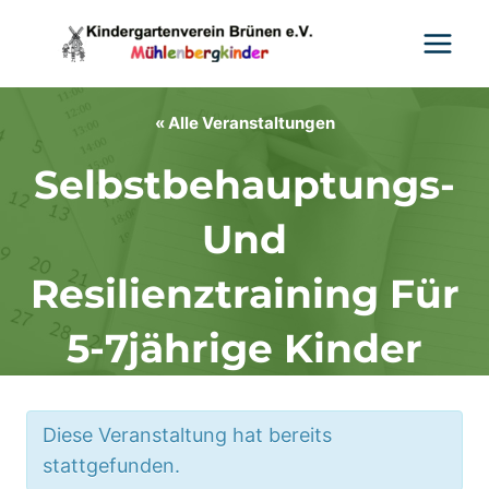
Zum
Inhalt
springen
« Alle Veranstaltungen
Selbstbehauptungs-
Und
Resilienztraining Für
5-7jährige Kinder
Diese Veranstaltung hat bereits
stattgefunden.