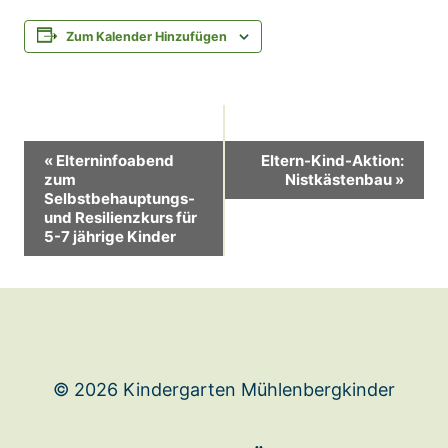
Zum Kalender Hinzufügen
Veranstaltung-
«
Elterninfoabend
Eltern-Kind-Aktion:
zum
Nistkästenbau
»
Navigation
Selbstbehauptungs-
und Resilienzkurs für
5-7 jährige Kinder
© 2026 Kindergarten Mühlenbergkinder