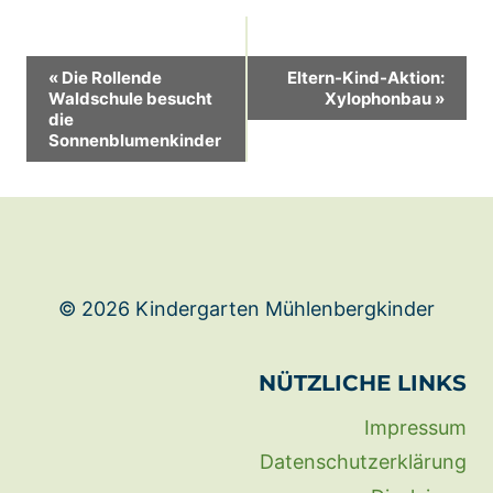
Veranstaltung-
«
Die Rollende
Eltern-Kind-Aktion:
Waldschule besucht
Xylophonbau
»
Navigation
die
Sonnenblumenkinder
© 2026 Kindergarten Mühlenbergkinder
NÜTZLICHE LINKS
Impressum
Datenschutzerklärung