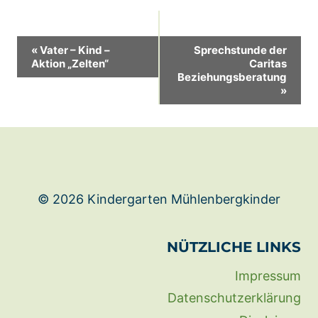
Veranstaltung-
«
Vater – Kind –
Sprechstunde der
Aktion „Zelten“
Caritas
Navigation
Beziehungsberatung
»
© 2026 Kindergarten Mühlenbergkinder
NÜTZLICHE LINKS
Impressum
Datenschutzerklärung