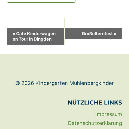
Veranstaltung-
«
Cafe Kinderwagen
Großelternfest
»
on Tour in Dingden
Navigation
© 2026 Kindergarten Mühlenbergkinder
NÜTZLICHE LINKS
Impressum
Datenschutzerklärung