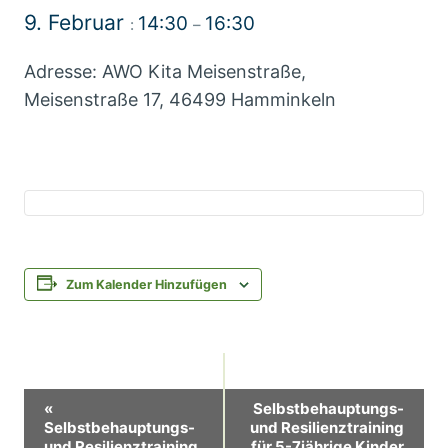
9. Februar
14:30
16:30
:
–
Adresse: AWO Kita Meisenstraße,
Meisenstraße 17, 46499 Hamminkeln
Zum Kalender Hinzufügen
Veranstaltung-
«
Selbstbehauptungs-
Selbstbehauptungs-
und Resilienztraining
Navigation
und Resilienztraining
für 5-7jährige Kinder