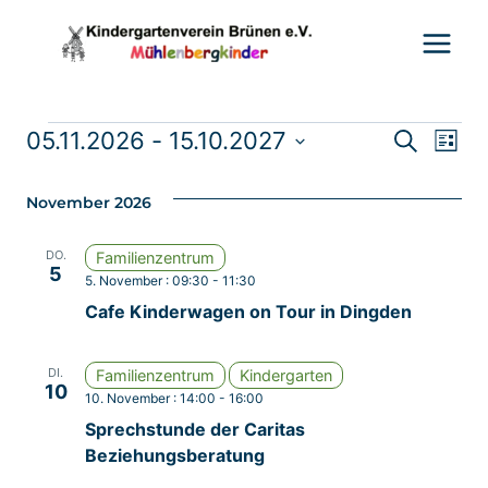
Zum
Inhalt
springen
Veranstaltungen
05.11.2026
 - 
15.10.2027
Ve
Vera
Suche
Liste
Datum
An
Such
wählen.
November 2026
Na
und
DO.
Familienzentrum
5
5. November : 09:30
-
11:30
Ansic
Cafe Kinderwagen on Tour in Dingden
Navig
DI.
Familienzentrum
Kindergarten
10
10. November : 14:00
-
16:00
Sprechstunde der Caritas
Beziehungsberatung